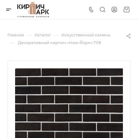
—
—
Главная
Каталог
Искусственный камень
—
Декоративный кирпич «Нью-Йорк» 708