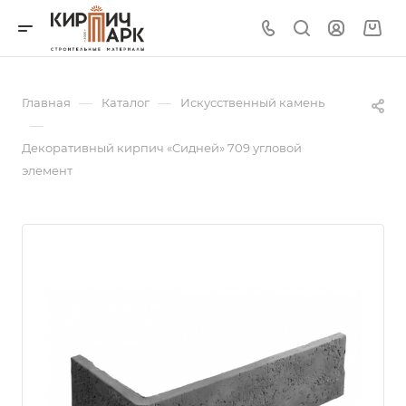
—
—
Главная
Каталог
Искусственный камень
—
Декоративный кирпич «Сидней» 709 угловой
элемент