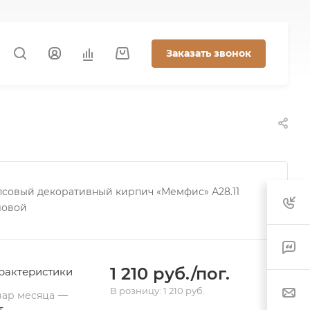
Заказать звонок
псовый декоративный кирпич «Мемфис» А28.11
ловой
1 210 руб./пог.
рактеристики
В розницу: 1 210 руб.
вар месяца
—
т