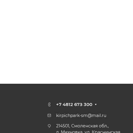
+7 4812 67З 300
kirpichpark-sm@mail.ru
214501, Смоленская обл.,
д. Михновка, ул. Краснинская,