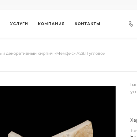
Г
УСЛУГИ
КОМПАНИЯ
КОНТАКТЫ
ый декоративный кирпич «Мемфис» А28.11 угловой
Ги
уг
Ха
То
Не