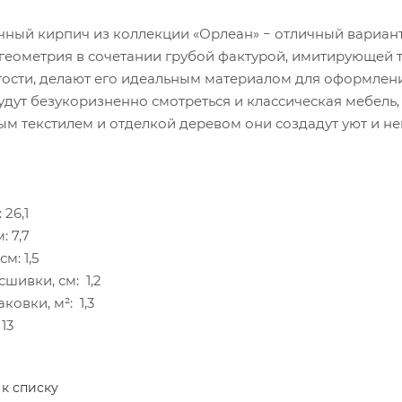
ный кирпич из коллекции «Орлеан» − отличный вариант дл
геометрия в сочетании грубой фактурой, имитирующей т
ости, делают его идеальным материалом для оформлени
удут безукоризненно смотреться и классическая мебель,
ым текстилем и отделкой деревом они создадут уют и н
 26,1
: 7,7
см: 1,5
сшивки, см: 1,2
ковки, м²: 1,3
 13
 к списку