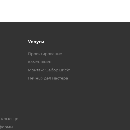
Услуги
Проектирование
Каменщики
Монтаж "Забор Brick"
Печных дел мастера
, крыльцо
 формы