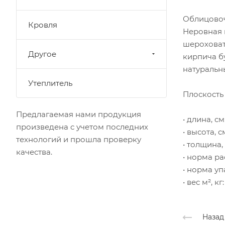
Облицовоч
Кровля
Неровная 
шероховат
Другое
кирпича б
натуральн
Утеплитель
Плоскость
Предлагаемая нами продукция
• длина, см:
произведена с учетом последних
• высота, см
технологий и прошла проверку
• толщина, 
качества.
• норма ра
• норма упа
• вес м², кг:
Назад