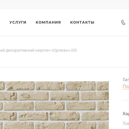
Г
УСЛУГИ
КОМПАНИЯ
КОНТАКТЫ
ый декоративный кирпич «Орлеан» 051
Ги
По
Ха
То