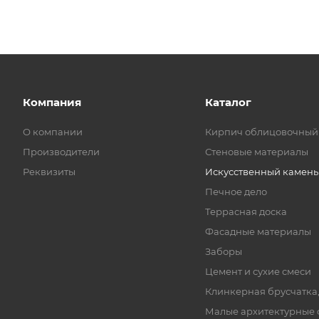
Компания
Каталог
О компании
Кирпич облицовочный
Производители
Стеновые материалы
Реквизиты
Искусственный камень
Печное дело
Террасная доска
Фасадные материалы
Заборы
Цемент и сухие смеси
Клинкерная брусчатка
Малые архитектурные