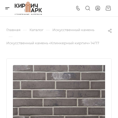
—
—
Главная
Каталог
Искусственный камень
—
Искусственный камень «Клинкерный кирпич» 14П7