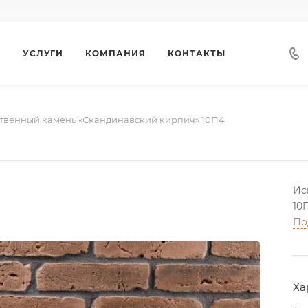
Г
УСЛУГИ
КОМПАНИЯ
КОНТАКТЫ
твенный камень «Скандинавский кирпич» 10П4
Ис
10
По
Ха