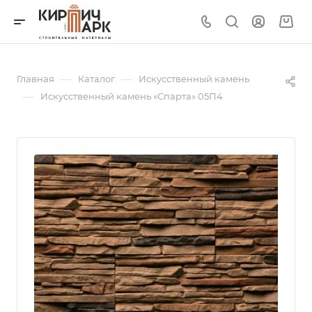
—
—
Главная
Каталог
Искусственный камень
—
Искусственный камень «Спарта» 05П4