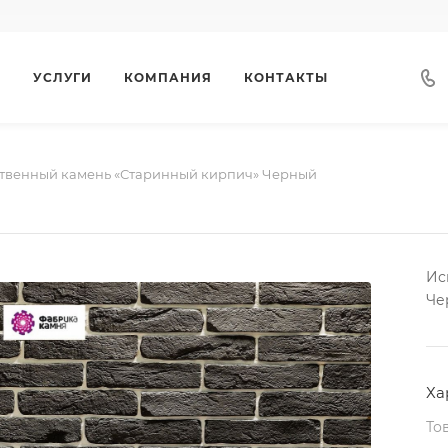
Г
УСЛУГИ
КОМПАНИЯ
КОНТАКТЫ
твенный камень «Старинный кирпич» Черный
Ис
Че
Ха
То