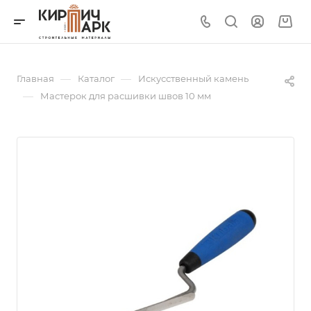
—
—
Главная
Каталог
Искусственный камень
—
Мастерок для расшивки швов 10 мм