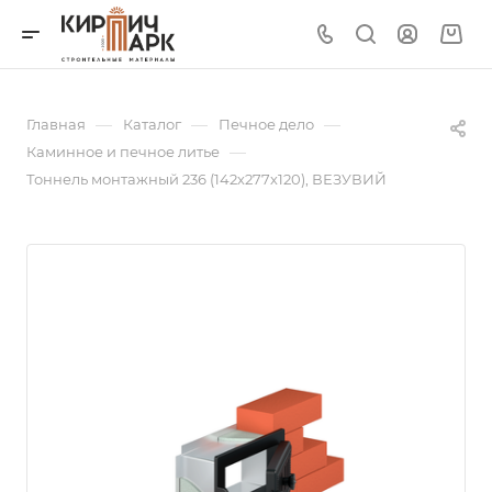
—
—
—
Главная
Каталог
Печное дело
—
Каминное и печное литье
Тоннель монтажный 236 (142х277х120), ВЕЗУВИЙ