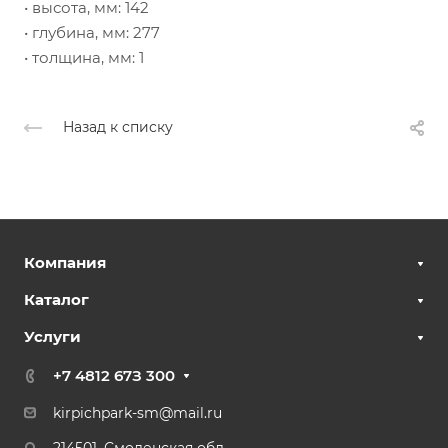
• высота, мм: 142
• глубина, мм: 277
• толщина, мм: 1
Назад к списку
Компания
Каталог
Услуги
+7 4812 67З 300
kirpichpark-sm@mail.ru