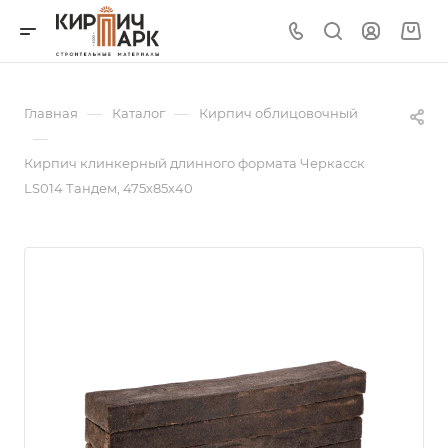
—
—
Главная
Каталог
Кирпич облицовочный
—
Кирпич клинкерный длинного формата Черкасск
LS014 Тандем, 475х85х40