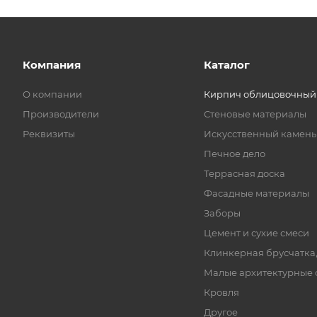
Компания
Каталог
О компании
Кирпич облицовочный
Производители
Стеновые материалы
Реквизиты
Искусственный камень
Печное дело
Террасная доска
Фасадные материалы
Заборы
Цемент и сухие смеси
Клинкерная брусчатка
Малые архитектурные
Кровля
Другое