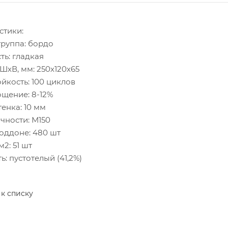
стики:
группа: бордо
ть: гладкая
ШхВ, мм: 250х120х65
йкость: 100 циклов
щение: 8-12%
енка: 10 мм
чности: М150
поддоне: 480 шт
м2: 51 шт
ь: пустотелый (41,2%)
 к списку