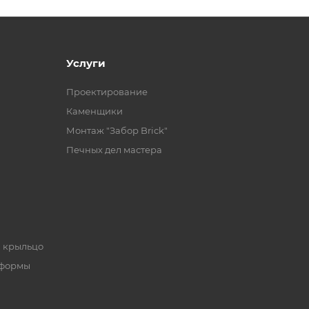
Услуги
Проектирование
Каменщики
Монтаж "Забор Brick"
Печных дел мастера
, крыльцо
 формы