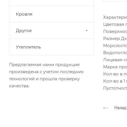
Кровля
Характери
Цветовая 
Другое
Поверхнос
Размер Дх
Морозосто
Утеплитель
Водопогло
Лицевая ст
Предлагаемая нами продукция
Марка про
произведена с учетом последних
Кол-во в 
технологий и прошла проверку
Кол-во в 1 
качества.
Пустотност
Назад