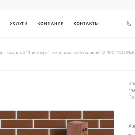
Г
УСЛУГИ
КОМПАНИЯ
КОНТАКТЫ
р фасадный "Эдинбург" темно-красный гладкий, М-300, 250х85х6
Кл
гл
По
Ха