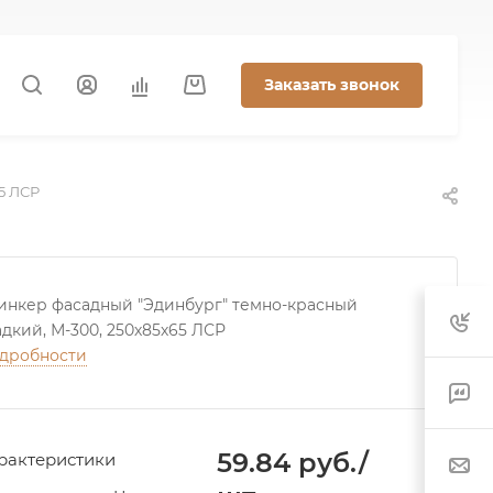
Заказать звонок
5 ЛСР
инкер фасадный "Эдинбург" темно-красный
адкий, М-300, 250х85х65 ЛСР
дробности
59.84 руб./
рактеристики