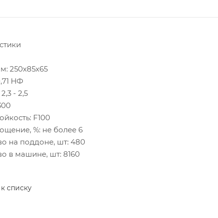
стики
мм: 250x85х65
0,71 НФ
 2,3 - 2,5
300
ойкость: F100
ощение, %: не более 6
во на поддоне, шт: 480
во в машине, шт: 8160
 к списку