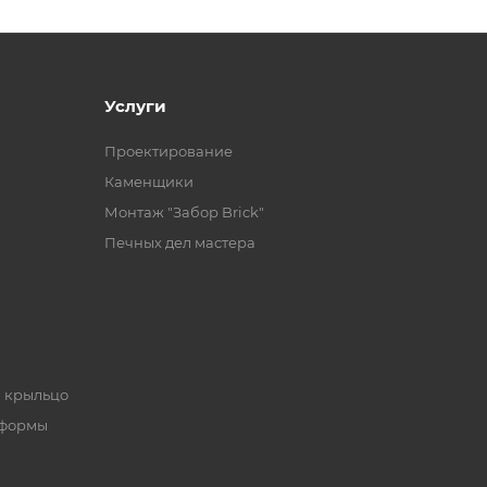
Услуги
Проектирование
Каменщики
Монтаж "Забор Brick"
Печных дел мастера
, крыльцо
 формы