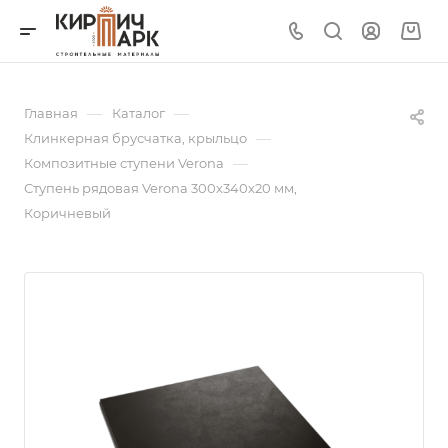
—
—
Главная
Каталог
—
Клинкерная брусчатка, крыльцо
—
Композитные ступени Verona
Ступень рядовая Verona 300х340х20 мм,
Коричневый