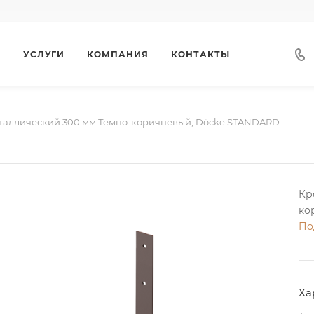
Г
УСЛУГИ
КОМПАНИЯ
КОНТАКТЫ
таллический 300 мм Темно-коричневый, Döcke STANDARD
Кр
ко
По
Ха