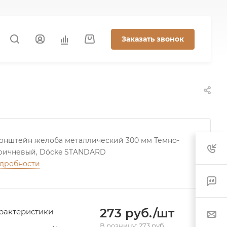
Заказать звонок
онштейн желоба металлический 300 мм Темно-
ричневый, Döcke STANDARD
дробности
273 руб./шт
рактеристики
В розницу: 273 руб.