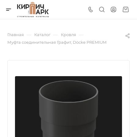
—
—
—
Главная
Каталог
Кровля
Муфта соединительная Графит, Döcke PREMIUM