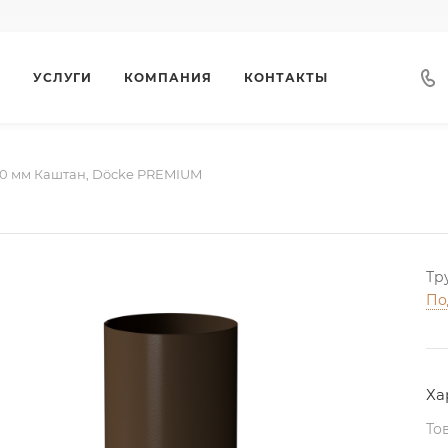
Г
УСЛУГИ
КОМПАНИЯ
КОНТАКТЫ
00 мм Каштан, Döcke PREMIUM
Тр
По
Ха
То