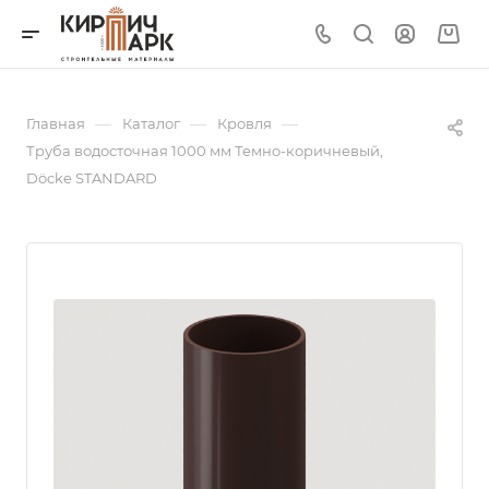
—
—
—
Главная
Каталог
Кровля
Труба водосточная 1000 мм Темно-коричневый,
Döcke STANDARD