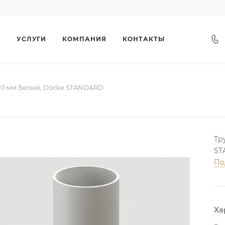
Г
УСЛУГИ
КОМПАНИЯ
КОНТАКТЫ
00 мм Белый, Döcke STANDARD
Тр
ST
По
Ха