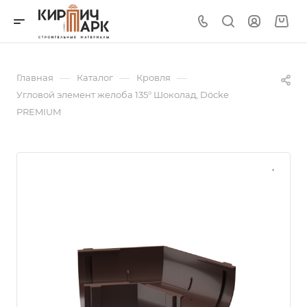
—
—
—
Главная
Каталог
Кровля
Угловой элемент желоба 135° Шоколад, Döcke
PREMIUM