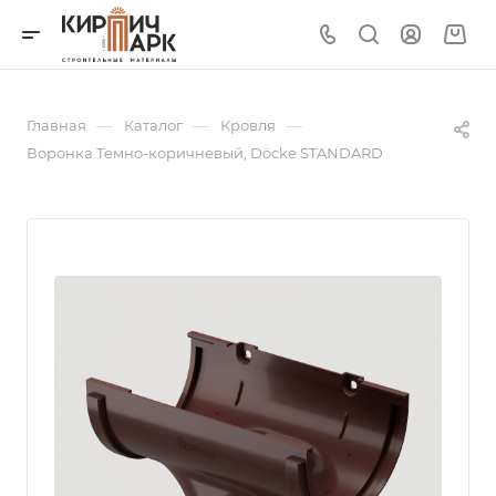
—
—
—
Главная
Каталог
Кровля
Воронка Темно-коричневый, Döcke STANDARD