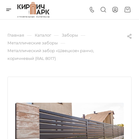
—
—
—
Главная
Каталог
Заборы
—
Металлические заборы
Металлический забор «Швецкое» ранчо,
коричневый (RAL 8017)