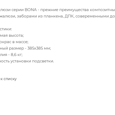
люзи серии BONA - прежние преимущества композитных 
жалюзи, заборами из планкена, ДПК, совеременными дом
стики:
мая высота;
окрас в массе;
ный размер - 385х385 мм;
ия - 8,6 кг;
ость установки подсветки.
 к списку