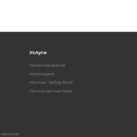
Услуги
Проектирование
Каменщики
Монтаж "Забор Brick"
Печных дел мастера
, крыльцо