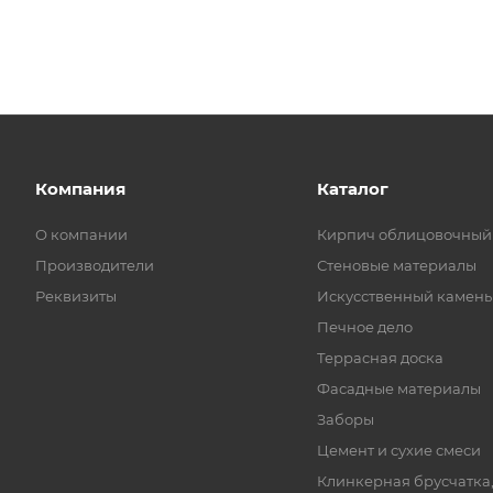
Компания
Каталог
О компании
Кирпич облицовочный
Производители
Стеновые материалы
Реквизиты
Искусственный камень
Печное дело
Террасная доска
Фасадные материалы
Заборы
Цемент и сухие смеси
Клинкерная брусчатка