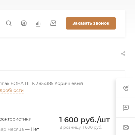
Заказать звонок
лпак БОНА ППК 385х385 Коричневый
дробности
1 600 руб./шт
рактеристики
В розницу: 1 600 руб.
вар месяца
—
Нет