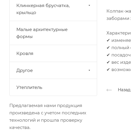
Клинкерная брусчатка,
Колпак-жа
крыльцо
заборами 
Малые архитектурные
Характери
формы
✔ изменяе
✔ полный 
Кровля
✔ посадоч
✔ вес издел
✔ возможн
Другое
Утеплитель
Назад
Предлагаемая нами продукция
произведена с учетом последних
технологий и прошла проверку
качества.