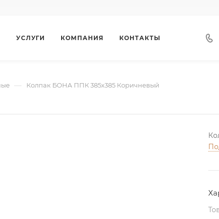
Г
УСЛУГИ
КОМПАНИЯ
КОНТАКТЫ
—
ные
Колпак БОНА ППК 385х385 Коричневый
Ко
По
Ха
То