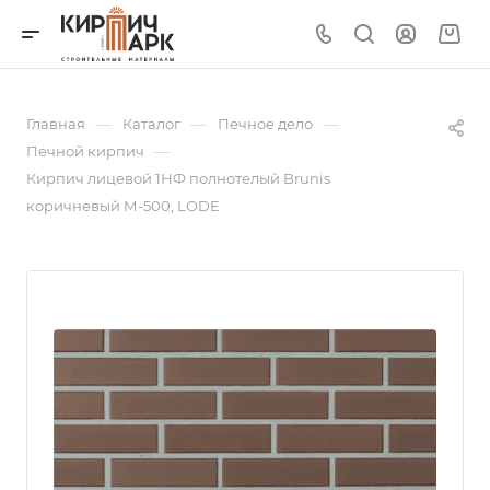
—
—
—
Главная
Каталог
Печное дело
—
Печной кирпич
Кирпич лицевой 1НФ полнотелый Brunis
коричневый М-500, LODE