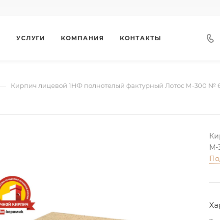
Г
УСЛУГИ
КОМПАНИЯ
КОНТАКТЫ
—
Кирпич лицевой 1НФ полнотелый фактурный Лотос М-300 № 
Ки
М-
По
Ха