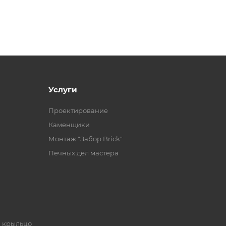
Услуги
Проектирование
Каменщики
Монтаж "Забор Brick"
Печных дел мастера
, крыльцо