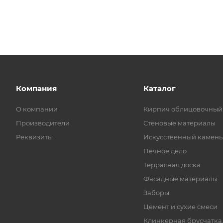
Компания
Каталог
О компании
Кирпич облицовочный
Производители
Стеновые материалы
Реквизиты
Искусственный камень
Печное дело
Террасная доска
Фасадные материалы
Заборы
Цемент и сухие смеси
Клинкерная брусчатка