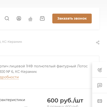
Заказать звонок
6, КС-Керамик
рпич лицевой 1НФ полнотелый фактурный Лотос
300 № 6, КС-Керамик
дробности
600 руб./шт
рактеристики
В розницу: 600 руб.