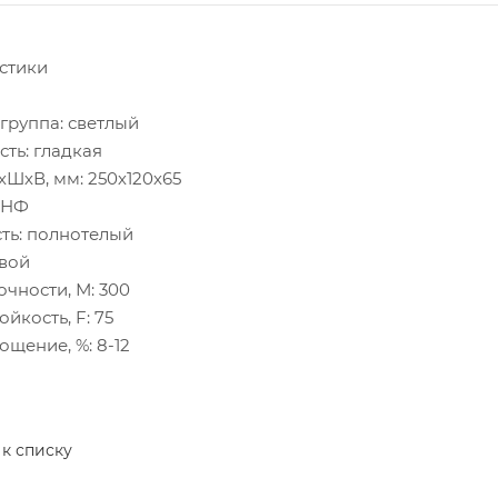
стики
 группа: светлый
сть: гладкая
хШхВ, мм: 250х120х65
1 НФ
сть: полнотелый
евой
очности, М: 300
ойкость, F: 75
ощение, %: 8-12
 к списку