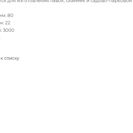
ся для изготовления лавок, скамеек и садово-парковой
мм: 80
м: 22
м: 3000
6
 к списку