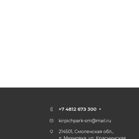
+7 4812 67З 300
kirpichpark-sm@mail.ru
214501, Смоленская обл.,
д. Михновка, ул. Краснинская,