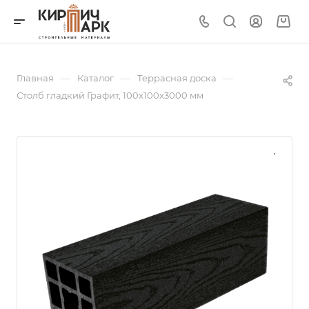
—
—
—
Главная
Каталог
Террасная доска
Столб гладкий Графит, 100х100х3000 мм