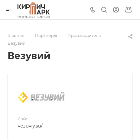
—
—
—
Главная
Партнеры
Производители
Везувий
Везувий
Сайт
vezuviy.su/